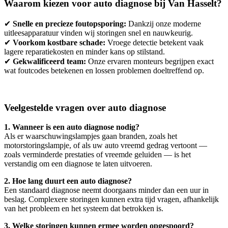
Waarom kiezen voor auto diagnose bij Van Hasselt?
✔
Snelle en precieze foutopsporing:
Dankzij onze moderne
uitleesapparatuur vinden wij storingen snel en nauwkeurig.
✔
Voorkom kostbare schade:
Vroege detectie betekent vaak
lagere reparatiekosten en minder kans op stilstand.
✔
Gekwalificeerd team:
Onze ervaren monteurs begrijpen exact
wat foutcodes betekenen en lossen problemen doeltreffend op.
Veelgestelde vragen over auto diagnose
1. Wanneer is een auto diagnose nodig?
Als er waarschuwingslampjes gaan branden, zoals het
motorstoringslampje, of als uw auto vreemd gedrag vertoont —
zoals verminderde prestaties of vreemde geluiden — is het
verstandig om een diagnose te laten uitvoeren.
2. Hoe lang duurt een auto diagnose?
Een standaard diagnose neemt doorgaans minder dan een uur in
beslag. Complexere storingen kunnen extra tijd vragen, afhankelijk
van het probleem en het systeem dat betrokken is.
3. Welke storingen kunnen ermee worden opgespoord?