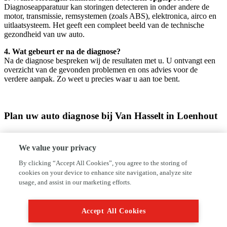
Diagnoseapparatuur kan storingen detecteren in onder andere de
motor, transmissie, remsystemen (zoals ABS), elektronica, airco en
uitlaatsysteem. Het geeft een compleet beeld van de technische
gezondheid van uw auto.
4. Wat gebeurt er na de diagnose?
Na de diagnose bespreken wij de resultaten met u. U ontvangt een
overzicht van de gevonden problemen en ons advies voor de
verdere aanpak. Zo weet u precies waar u aan toe bent.
Plan uw auto diagnose bij Van Hasselt in Loenhout
Branden er lampjes op uw dashboard of vermoedt u een storing?
Laat dan vandaag nog een diagnose uitvoeren bij Van Hasselt in
We value your privacy
Loenhout. Onze specialisten staan voor u klaar. Kom langs op
Hoogstraatsesweg 63, 2990, bel naar 3236698730 of mail ons via
By clicking “Accept All Cookies”, you agree to the storing of
garage@vanhasselt.be om een afspraak te maken. Wij zorgen dat
cookies on your device to enhance site navigation, analyze site
uw auto weer betrouwbaar de weg op kan.
usage, and assist in our marketing efforts.
Accept All Cookies